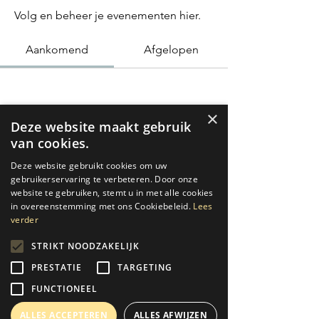
Volg en beheer je evenementen hier.
Aankomend
Afgelopen
×
Nog geen tickets of RSVP's
Deze website maakt gebruik
van cookies.
Deze website gebruikt cookies om uw
Evenementen bekijken
gebruikerservaring te verbeteren. Door onze
website te gebruiken, stemt u in met alle cookies
in overeenstemming met ons Cookiebeleid.
Lees
verder
STRIKT NOODZAKELIJK
Follow us on Instagram
PRESTATIE
TARGETING
FUNCTIONEEL
@saxit_saxofonist
#wix
ALLES ACCEPTEREN
ALLES AFWIJZEN