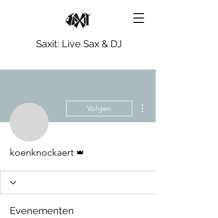
Saxit: Live Sax & DJ
Meer acties
Volgen
Beheerder
koenknockaert
Evenementen