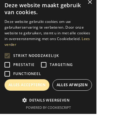
×
Deze website maakt gebruik
van cookies.
Deze website gebruikt cookies om uw
gebruikerservaring te verbeteren. Door onze
website te gebruiken, stemt u in met alle cookies
in overeenstemming met ons Cookiebeleid.
Lees
verder
STRIKT NOODZAKELIJK
koenknockaert
PRESTATIE
TARGETING
1 dec 2023
1 minuten om te lezen
FUNCTIONEEL
Party met saxofonist
ALLES ACCEPTEREN
ALLES AFWIJZEN
#dj&sax #livesax #huisvanwonterghem
#chrono events #saxofonist huren
DETAILS WEERGEVEN
POWERED BY COOKIESCRIPT
Email
Instagram
YouTube
Phone
Strikt noodzakelijk
Prestatie
Targeting
Functioneel